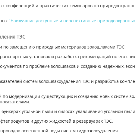
ых конференций и практических семинаров по природоохранны
нных
"Наилучшие доступные и перспективные природоохранные 
аления ТЭС
ии по замещению природных материалов золошлаками ТЭС.
транспортных установок и разработка рекомендаций по его сн
документов по проблеме золошлаков и созданию надежных, эко
показателей систем золошлакоудаления ТЭС и разработка комп
й по модернизации существующих и созданию новых систем зо
показателями.
 бункерах угольной пыли и силосах улавливания угольной пыли
ефтепродуктов и других жидкостей в резервуарах ТЭС.
опроводов осветленной воды систем гидрозолоудаления.