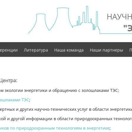
НАУЧН
"
еренции
Литература
Наша команда
Наши партнеры
П
Центра:
м экологии энергетики и обращению с золошлаками ТЭС;
лошлаками ТЭС
;
ртных и других научно-технических услуг в области энергетик
кой и другой информации в области природоохранных технолог
ков по природоохранным технологиям в энергетике
;